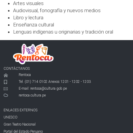
Artes visuales
Audiovisual, fonografía y nuevos medios
Libro y lectura
Enseñanza cultural
Lenguas indígenas u originarias y tradición oral
CONTÁCTANOS
Rentoca
Tel. (01) 714 0102 Anexos 1201 - 1202 - 1203
E-mail:
rentoca@cultura.gob.pe
rentoca.cultura.pe
ENLACES EXTERNOS
UNESCO
Gran Teatro Nacional
Portal del Estado Peruano